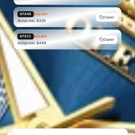
AFA40
$40 OFF
Copier
Achat min. $329
AFA55
$55 OFF
Copier
Achat min. $449
À jour au 15 juil. 2026 — à vérifier au paiement, AliExpress pouvant
modifier ou retirer les codes à tout moment. L'éligibilité dépend du statut
du compte, de la région et de la valeur du panier ; AliExpress fait foi.
VERDICT ÉDITORIAL
Pourquoi on l'aime