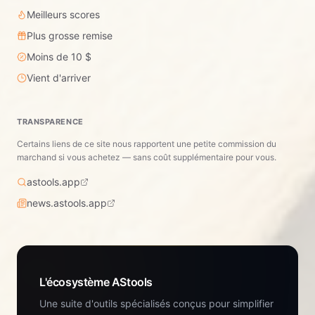
Meilleurs scores
Plus grosse remise
Moins de 10 $
Vient d'arriver
TRANSPARENCE
Certains liens de ce site nous rapportent une petite commission du
marchand si vous achetez — sans coût supplémentaire pour vous.
astools.app
news.astools.app
L'écosystème AStools
Une suite d'outils spécialisés conçus pour simplifier