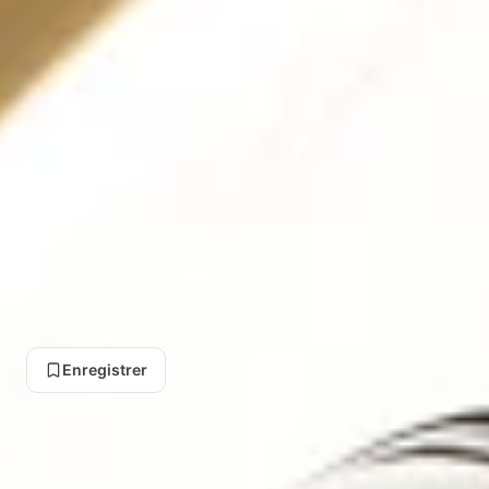
Watch Reloj
Vient
4.9
/ 5
·
64 vendus
d'arriver
$
24.05
COMPTE
$
1793.85
−
99
%
Se
connecter
Margin 98% — est. profit $1231.65 per sale
Verdict WATCH (APS 56.4)
Suggested resale price $1255.70
Voir l'offre sur AliExpress
Enregistrer
TENDANCE APS (30 J)
Stable