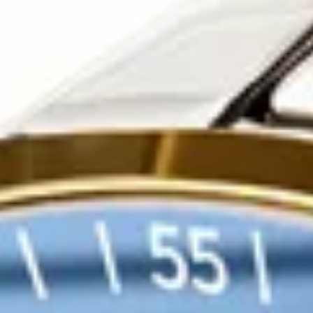
TENDANCE DU PRIX (30 J)
Falling ↓ −$5.23
Générer du contenu
Expédition
Remboursement
Acheteur protégé
vérifiée
possible
CUMULEZ LES ÉCONOMIES
Codes promo AliExpress
Codes pour your region · à appliquer au paiement AliExpress, en
plus du prix de l'offre ci-dessus.