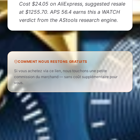
Cost $24.05 on AliExpress, suggested resale
at $1255.70. APS 56.4 earns this a WATCH
verdict from the AStools research engine.
Women's Watches · APS 56 · 98% margin
COMMENT NOUS RESTONS GRATUITS
Si vous achetez via ce lien, nous touchons une petite
commission du marchand — sans coût supplémentaire pour
vous.
VERDICT RAPIDE
Issu de notre catalogue classé par APS
Note
4.9
/ 5