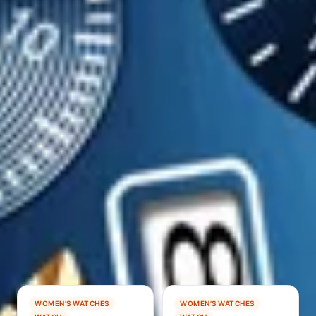
Vendus
64
Remise
−
99
%
Catégorie
Women S Watches
Profiter de cette offre
Ouvre AliExpress · nous touchons une petite commission
CONTINUER À PARCOURIR
Offres connexes
−
99
%
−
80
%
WOMEN'S WATCHES
WOMEN'S WATCHES
TENDANCE
TENDANCE