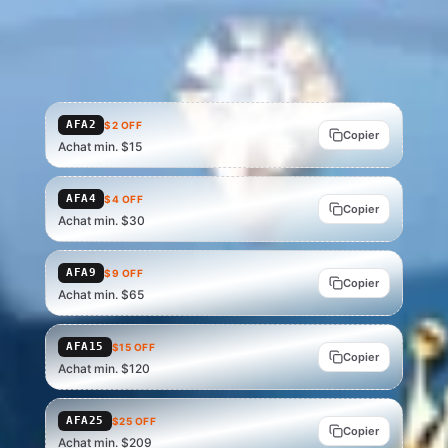
Codes des États-Unis affichés — le Brésil, le Mexique et le
Royaume-Uni ont leurs propres tableaux. Dans les autres
marchés, vérifiez le code applicable au paiement AliExpress.
AFA2
$2 OFF
Copier
Achat min. $15
AFA4
$4 OFF
Copier
Achat min. $30
AFA9
$9 OFF
Copier
Achat min. $65
AFA15
$15 OFF
Copier
Achat min. $120
AFA25
$25 OFF
Copier
Achat min. $209