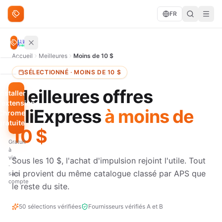
Aller au contenu
FR
Rechercher des offres
Rechercher
Accueil
Meilleures
Moins de 10 $
PARCOURIR
SÉLECTIONNÉ · MOINS DE 10 $
Tendances
Meilleures offres
Installer
l'extension
Moins
AliExpress
à moins de
Chrome
de 10
gratuite
$
10 $
Gratuit
FILTRES
à
RAPIDES
vie
Sous les 10 $, l'achat d'impulsion rejoint l'utile. Tout
·
Meilleurs
ici provient du même catalogue classé par APS que
sans
scores
compte
le reste du site.
Plus
50 sélections vérifiées
Fournisseurs vérifiés A et B
grosse
remise