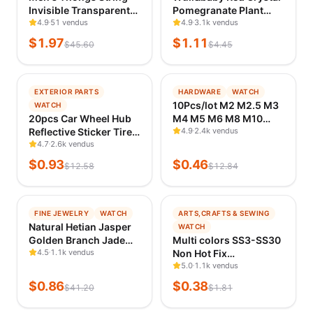
Invisible Transparent
Pomegranate Plant
Pvc Waisted Pouch
4.9
51 vendus
Brooch Pins For
4.9
3.1k vendus
Panties High Fork Sexy
Women Summer
$
1.97
$
1.11
$
45.60
$
4.45
Low Waist Seamless
Jewelry Gift Bag Suit
Erotic Bikini
Accessory
Underwear
−
93
%
−
96
%
EXTERIOR PARTS
HARDWARE
WATCH
TENDANCE
TENDANCE
10Pcs/lot M2 M2.5 M3
WATCH
VÉRIFIÉ IL Y A 23 H
VÉRIFIÉ IL Y A 23 H
20pcs Car Wheel Hub
M4 M5 M6 M8 M10
Reflective Sticker Tire
Headless Cup Point Set
4.9
2.4k vendus
Rim Reflective Strips
4.7
2.6k vendus
Screw 12.9 Grade
Luminous for Night
Carbon Steel Hex
$
0.93
$
0.46
$
12.58
$
12.84
Driving Car Bike
Socket Set Screw
Motorcycle Wheel
Support Customize
Sticker
−
98
%
−
79
%
FINE JEWELRY
WATCH
ARTS,CRAFTS & SEWING
TENDANCE
TENDANCE
Natural Hetian Jasper
WATCH
VÉRIFIÉ IL Y A 23 H
VÉRIFIÉ IL Y A 23 H
Golden Branch Jade
Multi colors SS3-SS30
Leaves Bracelet
4.5
1.1k vendus
Non Hot Fix
Exquisite Sexy Young
Rhinestones flat back
5.0
1.1k vendus
Girls Fashion Jewelry
crystal strass glitter
$
0.86
$
0.38
$
41.20
$
1.81
Best Selling Holiday
stone for DIY manicure
Gift
3D nail art fabric