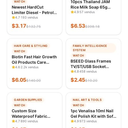
10pcs Thailand JAM
WATCH
VÉRIFIÉ IL Y A 23 H
VÉRIFIÉ IL Y A 23 H
Newest HardCut
Rice Milk Soap 65g
Limiter Diesel - Petrol
Original Thailand
4.9
57 vendus
Engines - Pop&Bang -
4.7
193 vendus
Handmade ​Nourish
HARDCUT LIMITER
Soap Rice Milk Soap
$
3.17
$
6.53
$
132.75
$
398.18
VMAX+ HotStartr +
Goat Milk Soap Rice
QLaunchr Software 6
Soap For Face
in 1 Package
−
96
%
−
76
%
HAIR CARE & STYLING
FAMILY INTELLIGENCE
TENDANCE
TENDANCE
SYSTEM
WATCH
VÉRIFIÉ IL Y A 23 H
VÉRIFIÉ IL Y A 23 H
WATCH
Biotin Fast Hair Growth
BSEED Glass Frames
Oil Products Care
TV/ST/USB Socket
Scalp Massage
4.6
2.2k vendus
Type-C EU Socket
4.8
458 vendus
Treatments Anti Hair
CAT5 RJ45 HDMI
Loss Effective Grow
$
6.05
$
2.45
$
140.00
$
10.20
Socket Function Parts
Thicker Hair Serum for
1/2Way Mechanical
Men
Button Switches Part
−
71
%
−
69
%
GARDEN SUPPLIES
NAIL ART & TOOLS
TENDANCE
TENDANCE
WATCH
WATCH
VÉRIFIÉ IL Y A 23 H
VÉRIFIÉ IL Y A 23 H
Custom Size
1pc Venalisa 10ml Nail
Waterproof Fabric
Gel Polish Kit with Soft
Solid Beige Gray Green
4.7
890 vendus
Texture Round Brush
4.9
973 vendus
Store Curtain Wavy
Hema/TPO Free Soak