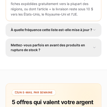
fiches expédiées gratuitement vers la plupart des
régions, ou dont l'article + la livraison reste sous 10 $
vers les États-Unis, le Royaume-Uni et l'UE.
À quelle fréquence cette liste est-elle mise à jour ?
Toutes les 24 heures. Les références qui échouent à
Mettez-vous parfois en avant des produits en
un filtre sont retirées ; de nouvelles sélections à moins
rupture de stock ?
de 10 $ prennent leur place.
Nous essayons de l'éviter, mais les données de stock
d'AliExpress peuvent être en retard. Si un produit mis
en avant est indisponible lorsque vous cliquez, la
section des produits connexes de la page produit
propose des alternatives similaires.
UN E-MAIL PAR SEMAINE
5 offres qui valent votre argent