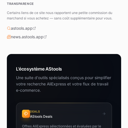
TRANSPARENCE
Certains liens de ce site nous rapportent une petite commission du
marchand si vous achetez — sans coût supplémentaire pour vous.
astools.app
news.astools.app
L'écosystème AStools
Une suite d'outils spécialisés conçus pour simplifier
votre recherche AliExpress et votre flux de travail
e-commerce.
DEALS
AStools Deals
Offres AliExpress sélectionnées et évaluées par le