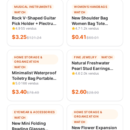
−
97
%
−
99
%
MUSICAL INSTRUMENTS
WOMEN'S HANDBAGS
TENDANCE
TENDANCE
WATCH
WATCH
VÉRIFIÉ IL Y A 23 H
VÉRIFIÉ IL Y A 23 H
Rock V-Shaped Guitar
New Shoulder Bag
Pick Holder + Plectrum
Women Bag Tote
Drawer Box Set,
4.9
55 vendus
Luxury Designer
4.7
1.2k vendus
Amplifier Shape
Handbag Women
$
3.25
$
0.41
$
121.24
$
69.01
Storage Stand and
Handbags Leather
Rock Style Gift Combo
Printed Monogram
Single Shoulder
−
96
%
−
91
%
Straddle Bag
HOME STORAGE &
FINE JEWELRY
WATCH
TENDANCE
TENDANCE
ORGANIZATION
Natural Freshwater
VÉRIFIÉ IL Y A 23 H
VÉRIFIÉ IL Y A 23 H
WATCH
Pearl Stud Earrings
Minimalist Waterproof
Real 925 Sterling Sliver
4.6
2.0k vendus
Toiletry Bag Portable
Earring Cultured White
Travel Organizer, Large
5.0
166 vendus
Pearl for Women
Capacity Canvas
Earring Jewelry
$
3.40
$
2.60
$
78.49
$
28.90
Makeup Pouch,
Wholesale
Japanese Style
Dustproof Cosme
−
70
%
−
96
%
EYEWEAR & ACCESSORIES
HOME STORAGE &
TENDANCE
TENDANCE
ORGANIZATION
WATCH
VÉRIFIÉ IL Y A 23 H
VÉRIFIÉ IL Y A 23 H
WATCH
New Mini Folding
New Flower Expansion
Reading Glasses