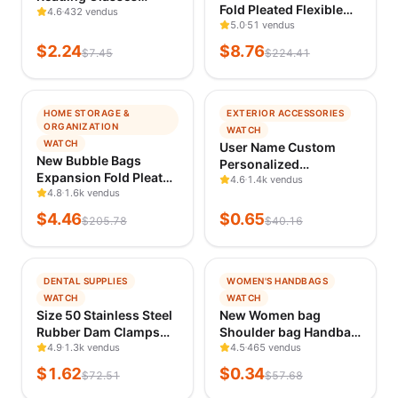
Fold Pleated Flexible
Women Men +1.0 To
4.6
432 vendus
Stretch Mini Shopping
5.0
51 vendus
4.0 Portable Container
Bag Large Capacity
Presbyopia Pen
$
2.24
$
8.76
$
7.45
$
224.41
Bubble Elastic Portable
Glasses With Box
Handbag Storage Bag
−
98
%
−
98
%
HOME STORAGE &
EXTERIOR ACCESSORIES
TENDANCE
TENDANCE
ORGANIZATION
WATCH
VÉRIFIÉ IL Y A 23 H
VÉRIFIÉ IL Y A 23 H
WATCH
User Name Custom
New Bubble Bags
Personalized
Expansion Fold Pleated
Instagram Vinyl Decals
4.6
1.4k vendus
Flexible Stretch Mini
4.8
1.6k vendus
Motorcycle for
Shopping Bag Large
Instagram FACEBOOK
$
4.46
$
0.65
$
205.78
$
40.16
Capacity Elastic
Customization Needs
Portable Handbag
Remarks Car Sticker
Storage Bag
−
98
%
−
99
%
DENTAL SUPPLIES
WOMEN'S HANDBAGS
TENDANCE
TENDANCE
WATCH
WATCH
VÉRIFIÉ IL Y A 23 H
VÉRIFIÉ IL Y A 23 H
Size 50 Stainless Steel
New Women bag
Rubber Dam Clamps
Shoulder bag Handbag
for Dentistry
4.9
1.3k vendus
sac a main Casual
4.5
465 vendus
Endodontic
foreign style
$
1.62
$
0.34
$
72.51
$
57.68
Restorative and
crossbody bag