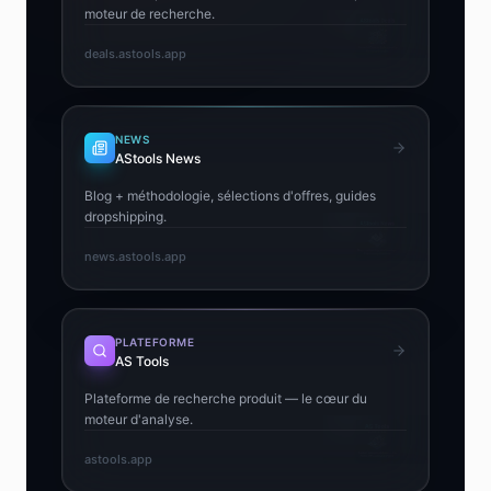
moteur de recherche.
deals.astools.app
NEWS
AStools News
Blog + méthodologie, sélections d'offres, guides
dropshipping.
news.astools.app
PLATEFORME
AS Tools
Plateforme de recherche produit — le cœur du
moteur d'analyse.
astools.app