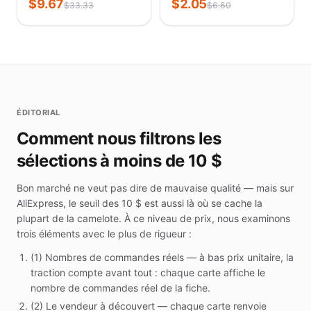
$
9.67
$
2.05
$
33.33
$
6.60
Valance Replacement
off Sparkle Cat Eye
Sun Shade Canopy
Lacquer Color Palett
Patio Awning
ÉDITORIAL
Comment nous filtrons les
sélections à moins de 10 $
Bon marché ne veut pas dire de mauvaise qualité — mais sur
AliExpress, le seuil des 10 $ est aussi là où se cache la
plupart de la camelote. À ce niveau de prix, nous examinons
trois éléments avec le plus de rigueur :
(1) Nombres de commandes réels — à bas prix unitaire, la
traction compte avant tout : chaque carte affiche le
nombre de commandes réel de la fiche.
(2) Le vendeur à découvert — chaque carte renvoie