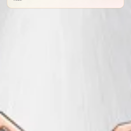
VERDICT RAPIDE
Issu de notre catalogue classé par APS
Note
4.8
/ 5
Vendus
98
Remise
−
98
%
Catégorie
Women S Watches
Profiter de cette offre
Ouvre AliExpress · nous touchons une petite commission