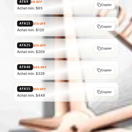
AFA9
$9 OFF
Copier
Achat min. $65
AFA15
$15 OFF
Copier
Achat min. $120
AFA25
$25 OFF
Copier
Achat min. $209
AFA40
$40 OFF
Copier
Achat min. $329
AFA55
$55 OFF
Copier
Achat min. $449
À jour au 15 juil. 2026 — à vérifier au paiement, AliExpress pouvant
modifier ou retirer les codes à tout moment. L'éligibilité dépend du statut
du compte, de la région et de la valeur du panier ; AliExpress fait foi.