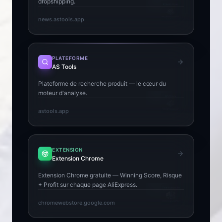
dropshipping.
news.astools.app
PLATEFORME
AS Tools
Plateforme de recherche produit — le cœur du
moteur d'analyse.
astools.app
EXTENSION
Extension Chrome
Extension Chrome gratuite — Winning Score, Risque
+ Profit sur chaque page AliExpress.
chromewebstore.google.com