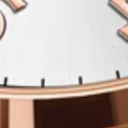
FAQ
Questions fréquentes
Questions fréquentes
AStools gagne-t-il quelque chose si j'achète ?
Oui — si vous achetez via notre lien, nous touchons
une petite commission du marchand, sans coût
supplémentaire pour vous. C'est ainsi que nous
gardons l'extension gratuite et les offres sélectionnées
à la main.
Pourquoi le prix est-il inférieur au prix d'origine ?
AliExpress organise des promotions générales et
Comment choisissez-vous ce que vous mettez en
propres aux vendeurs tout au long de l'année. Le prix