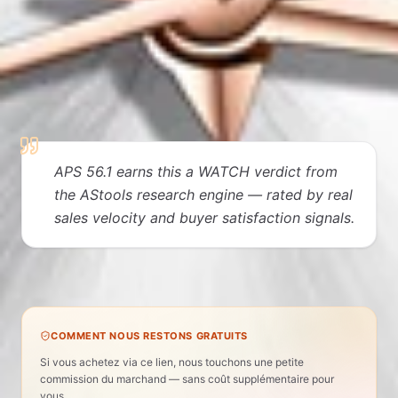
VERDICT ÉDITORIAL
Pourquoi on l'aime
APS 56.1 earns this a WATCH verdict from
the AStools research engine — rated by real
sales velocity and buyer satisfaction signals.
Women's Watches · APS 56 · WATCH verdict
COMMENT NOUS RESTONS GRATUITS
Si vous achetez via ce lien, nous touchons une petite
commission du marchand — sans coût supplémentaire pour
vous.