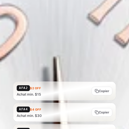
Expédition
Remboursement
Acheteur protégé
vérifiée
possible
CUMULEZ LES ÉCONOMIES
Codes promo AliExpress
Codes pour your region · à appliquer au paiement AliExpress, en
plus du prix de l'offre ci-dessus.
Codes des États-Unis affichés — le Brésil, le Mexique et le
Royaume-Uni ont leurs propres tableaux. Dans les autres
marchés, vérifiez le code applicable au paiement AliExpress.
AFA2
$2 OFF
Copier
Achat min. $15
AFA4
$4 OFF
Copier
Achat min. $30