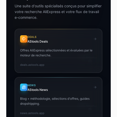
Une suite d'outils spécialisés conçus pour simplifier
votre recherche AliExpress et votre flux de travail
e-commerce.
DEALS
AStools Deals
Offres AliExpress sélectionnées et évaluées par le
moteur de recherche.
deals.astools.app
NEWS
AStools News
Blog + méthodologie, sélections d'offres, guides
dropshipping.
news.astools.app