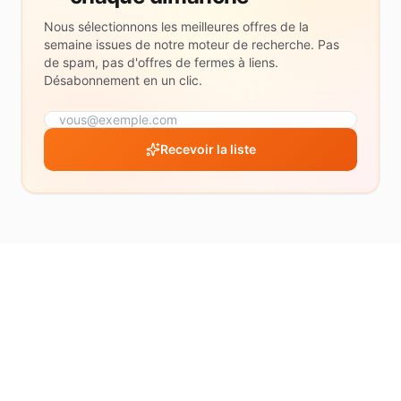
$ et
Nous sélectionnons les meilleures offres de la
plus
semaine issues de notre moteur de recherche. Pas
de spam, pas d'offres de fermes à liens.
MARGE
Désabonnement en un clic.
MIN.
30
%
et
Recevoir la liste
plus
50
%
et
plus
70
%+
NOTE
4.5
et
plus