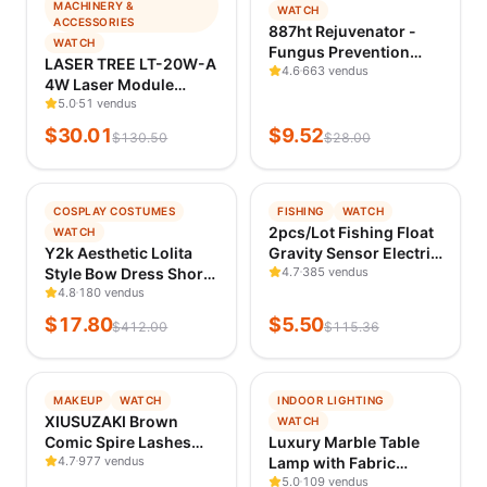
TENDANCE
TENDANCE
MACHINERY &
Men's
WATCH
ACCESSORIES
VÉRIFIÉ IL Y A 1 J
Shirts
VÉRIFIÉ IL Y A 1 J
887ht Rejuvenator -
WATCH
Fungus Prevention
Shorts
LASER TREE LT-20W-A
Technology -
4.6
663 vendus
Shorts
4W Laser Module
Adjustable
450nm TTL Blue Light
5.0
51 vendus
Dresses
Temperature Control &
Laser Engraver Head
$
30.01
$
9.52
Safety Sensor
$
130.50
$
28.00
Home
for Laser Cutting
Storage &
Engraving Wood DIY
Organization
Creation Tool
Household
−
96
%
−
95
%
COSPLAY COSTUMES
FISHING
WATCH
Merchandises
TENDANCE
TENDANCE
2pcs/Lot Fishing Float
WATCH
VÉRIFIÉ IL Y A 1 J
Hunting
VÉRIFIÉ IL Y A 1 J
Y2k Aesthetic Lolita
Gravity Sensor Electric
Style Bow Dress Shorts
Floaters Smart IC
4.7
385 vendus
Camping
Set Japanese Women
4.8
& Hiking
180 vendus
Build-in Fish Bites
Gothic Lace Flare
Antenna Change Color
$
17.80
Fitness
$
5.50
$
412.00
$
115.36
Sleeve Button Shirt
LED Luminous Bobbers
& Body
Dress Punk Party Mini
Building
Dress
Drafting
−
99
%
−
71
%
MAKEUP
Supplies
WATCH
INDOOR LIGHTING
TENDANCE
TENDANCE
XIUSUZAKI Brown
WATCH
Stationery
VÉRIFIÉ IL Y A 1 J
VÉRIFIÉ IL Y A 1 J
Comic Spire Lashes
Luxury Marble Table
Sticker
Automatic Flowering
4.7
977 vendus
Lamp with Fabric
Tapes,
Premade Fans
Shade | Modern
5.0
109 vendus