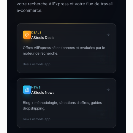
votre recherche AliExpress et votre flux de travail
e-commerce.
DEALS
AStools Deals
Offres AliExpress sélectionnées et évaluées par le
moteur de recherche.
deals.astools.app
NEWS
AStools News
Blog + méthodologie, sélections d'offres, guides
dropshipping.
news.astools.app