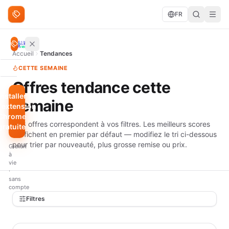
Aller au contenu
FR
Rechercher des offres
Rechercher
Accueil
Tendances
CETTE SEMAINE
PARCOURIR
Offres tendance cette
Tendances
Installer
semaine
l'extension
Moins
Chrome
de 10
448 offres correspondent à vos filtres. Les meilleurs scores
gratuite
$
s'affichent en premier par défaut — modifiez le tri ci-dessous
pour trier par nouveauté, plus grosse remise ou prix.
Gratuit
FILTRES
à
RAPIDES
vie
·
Meilleurs
sans
scores
compte
Filtres
Filtres
Plus
grosse
remise