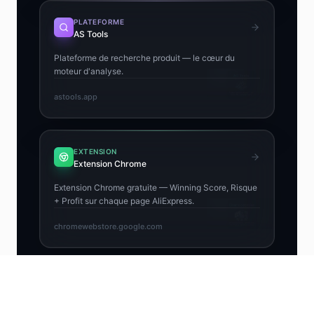
PLATEFORME
AS Tools
Plateforme de recherche produit — le cœur du
moteur d'analyse.
astools.app
EXTENSION
Extension Chrome
Extension Chrome gratuite — Winning Score, Risque
+ Profit sur chaque page AliExpress.
chromewebstore.google.com