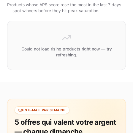
Interior
Products whose APS score rose the most in the last 7 days
Parts
— spot winners before they hit peak saturation.
Jewelry
Packaging
& Display
Indoor
Lighting
Could not load rising products right now — try
PRIX
refreshing.
Moins
de 10
$
10
$
–
20
$
20
UN E-MAIL PAR SEMAINE
$
–
5 offres qui valent votre argent
50
$
— chaque dimanche
50