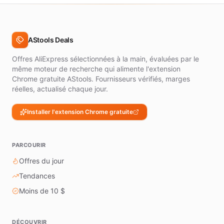
4.0
et
plus
AStools Deals
3.5
et
plus
Offres AliExpress sélectionnées à la main, évaluées par le
même moteur de recherche qui alimente l'extension
Afficher
Chrome gratuite AStools. Fournisseurs vérifiés, marges
toutes
réelles, actualisé chaque jour.
les
offres
Installer l'extension Chrome gratuite
PARCOURIR
Offres du jour
Tendances
Moins de 10 $
DÉCOUVRIR