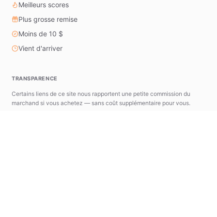
Meilleurs scores
Plus grosse remise
Moins de 10 $
Vient d'arriver
TRANSPARENCE
Certains liens de ce site nous rapportent une petite commission du
marchand si vous achetez — sans coût supplémentaire pour vous.
astools.app
news.astools.app
L'écosystème AStools
Une suite d'outils spécialisés conçus pour simplifier
votre recherche AliExpress et votre flux de travail