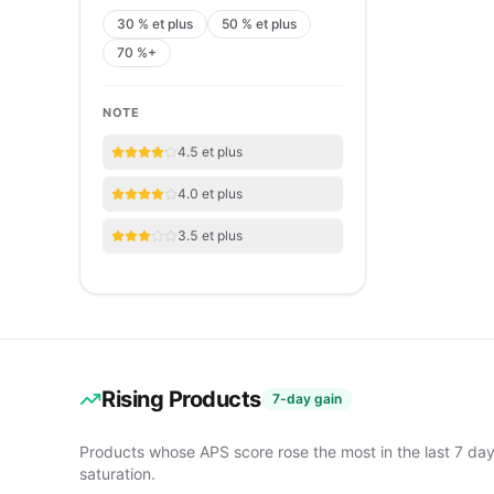
30 % et plus
50 % et plus
70 %+
NOTE
4.5 et plus
4.0 et plus
3.5 et plus
Rising Products
7-day gain
Products whose APS score rose the most in the last 7 da
saturation.