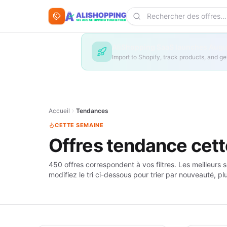
Aller au contenu
Rechercher des offres
AliShopping SaaS launches Augus
Import to Shopify, track products, and 
Accueil
Tendances
CETTE SEMAINE
Offres tendance cet
450 offres correspondent à vos filtres. Les meilleurs 
modifiez le tri ci-dessous pour trier par nouveauté, pl