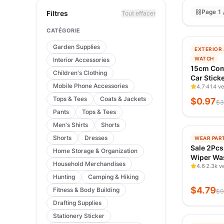
Page 1 
Filtres
Tout effacer
CATÉGORIE
Garden Supplies
−
97
%
EXTERIOR
TENDANC
WATCH
Interior Accessories
VÉRIFIÉ IL
15cm Com
Children's Clothing
Car Stick
Mobile Phone Accessories
Scratche
4.7
414 v
Waterpro
Tops & Tees
Coats & Jackets
$
0.97
$
3
Decals Sty
Pants
Tops & Tees
Personali
Men's Shirts
Shorts
−
95
%
Shorts
Dresses
WEAR PAR
TENDANC
Sale 2Pcs
Home Storage & Organization
VÉRIFIÉ IL
Wiper Wa
Household Merchandises
Nozzle Fi
4.6
2.3k v
Models Ca
Hunting
Camping & Hiking
Windshie
$
4.79
Fitness & Body Building
$
9
Nozzle Wa
Drafting Supplies
Stationery Sticker