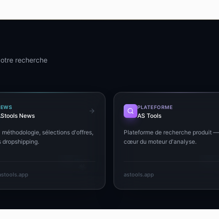
 votre recherche
NEWS
PLATEFORME
Stools News
AS Tools
 méthodologie, sélections d'offres,
Plateforme de recherche produit —
 dropshipping.
cœur du moteur d'analyse.
stools.app
astools.app