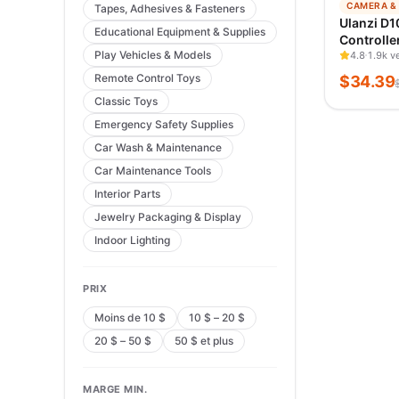
−
57
%
CAMERA &
Tapes, Adhesives & Fasteners
TENDANC
Ulanzi D1
Educational Equipment & Supplies
VÉRIFIÉ IL
Controlle
Play Vehicles & Models
Assistant
4.8
1.9k v
Tiktok PR
Remote Control Toys
$
34.39
Bluetooth
Classic Toys
Console
Emergency Safety Supplies
Car Wash & Maintenance
Car Maintenance Tools
Interior Parts
Jewelry Packaging & Display
Indoor Lighting
PRIX
Moins de 10 $
10 $ – 20 $
20 $ – 50 $
50 $ et plus
MARGE MIN.