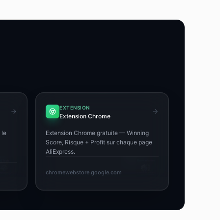
EXTENSION
Extension Chrome
 le
Extension Chrome gratuite — Winning
Score, Risque + Profit sur chaque page
AliExpress.
chromewebstore.google.com