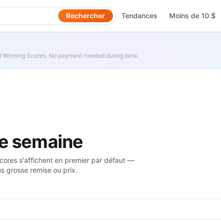
Rechercher
Tendances
Moins de 10 $
t 12 — free during beta
get Winning Scores. No payment needed during beta.
te semaine
scores s'affichent en premier par défaut —
us grosse remise ou prix.