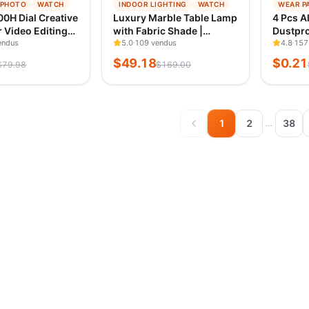
−
71
%
−
96
%
 PHOTO
WATCH
INDOOR LIGHTING
WATCH
WEAR P
E
TENDANCE
TENDA
00H Dial Creative
Luxury Marble Table Lamp
4 Pcs A
 Y A 1 J
VÉRIFIÉ IL Y A 1 J
VÉRIFIÉ
r Video Editing
with Fabric Shade |
Dustpro
 for Youtube
endus
Modern Decorative
5.0
109 vendus
Covered
4.8
157
 PS Support
Bedside Light for Living
Univers
$
49.18
$
0.21
$
79.98
$
169.00
 Key Production
Room & Bedroom
Cap Bic
1
2
38
…