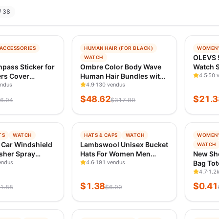
/ 38
−
85
%
−
99
%
 ACCESSORIES
HUMAN HAIR (FOR BLACK)
WOMEN'
E
TENDANCE
TENDA
OLEVS 
WATCH
 Y A 1 J
VÉRIFIÉ IL Y A 1 J
VÉRIFIÉ
pass Sticker for
Ombre Color Body Wave
Watch S
ers Cover
Human Hair Bundles with
Waterpr
4.5
50 
s Sunscreen and
endus
Closure 100%
4.9
130 vendus
Elegant
of Products
Unprocessed Virgin Hair
Wristw
$
48.62
$
21.3
6.04
$
317.80
lish,
1b/4/27 Colored Bundles
Origina
ty, Cute, PVC
Human Hair Extension
Women
−
77
%
−
99
%
TS
WATCH
HATS & CAPS
WATCH
WOMEN'
E
TENDANCE
TENDA
 Car Windshield
Lambswool Unisex Bucket
WATCH
 Y A 1 J
VÉRIFIÉ IL Y A 1 J
VÉRIFIÉ
sher Spray
Hats For Women Men
New Sh
ts Most Car
endus
Winter Outdoor Sun Visor
4.6
191 vendus
Bag Tot
r Dual Holes
Panama Fisherman Cap
Handb
4.7
1.2
ld Washer
Letter Embroidered
Handbag
$
1.38
$
0.41
1.88
$
6.00
ter Spray
Wholesale Chapeau
Monogr
Shoulde