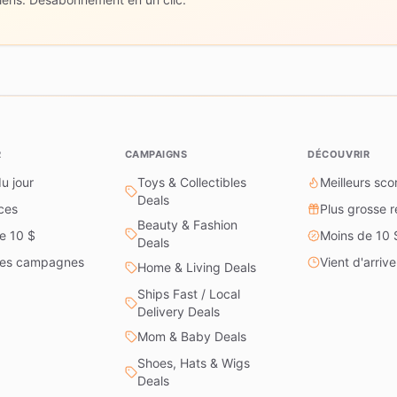
R
CAMPAIGNS
DÉCOUVRIR
u jour
Toys & Collectibles
Meilleurs sco
Deals
ces
Plus grosse 
Beauty & Fashion
e 10 $
Moins de 10 
Deals
les campagnes
Vient d'arrive
Home & Living Deals
Ships Fast / Local
Delivery Deals
Mom & Baby Deals
Shoes, Hats & Wigs
Deals