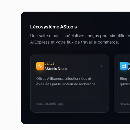
L'écosystème AStools
Une suite d'outils spécialisés conçus pour simplifier
AliExpress et votre flux de travail e-commerce.
DEALS
AStools Deals
A
Offres AliExpress sélectionnées et
Blog +
évaluées par le moteur de recherche.
guides
deals.astools.app
news.a